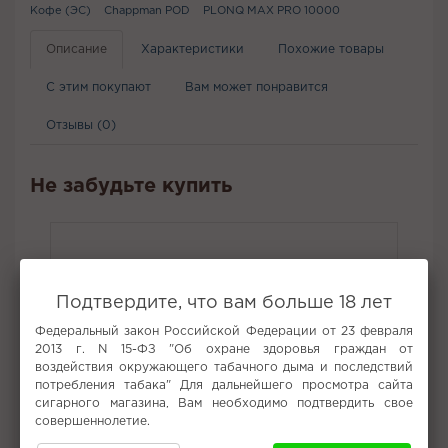
Кофе (ЭС)
Chappman POD
PLONQ MAX PRO 10000
Описание
Характеристики
Похожие товары
С этим покупают
Вам может понравится
Отзывы (0)
Не забудьте купить
Подтвердите, что вам больше 18 лет
Федеральный закон Российской Федерации от 23 февраля
2013 г. N 15-ФЗ "Об охране здоровья граждан от
воздействия окружающего табачного дыма и последствий
потребления табака" Для дальнейшего просмотра сайта
сигарного магазина, Вам необходимо подтвердить свое
совершеннолетие.