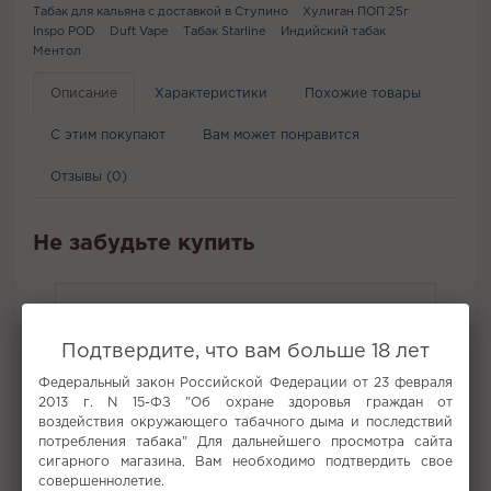
Табак для кальяна с доставкой в Ступино
Хулиган ПОП 25г
Inspo POD
Duft Vape
Табак Starline
Индийский табак
Ментол
Описание
Характеристики
Похожие товары
С этим покупают
Вам может понравится
Отзывы (0)
Не забудьте купить
Подтвердите, что вам больше 18 лет
Федеральный закон Российской Федерации от 23 февраля
2013 г. N 15-ФЗ "Об охране здоровья граждан от
воздействия окружающего табачного дыма и последствий
потребления табака" Для дальнейшего просмотра сайта
сигарного магазина, Вам необходимо подтвердить свое
совершеннолетие.