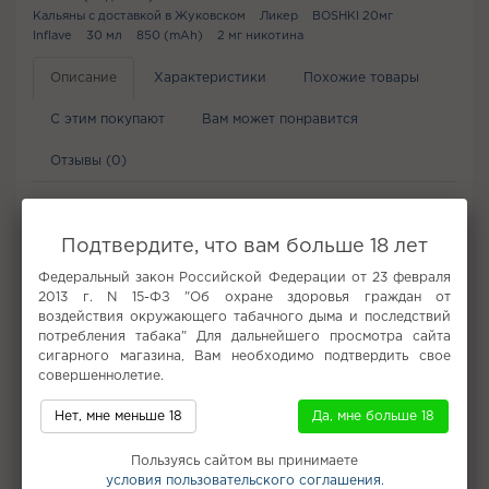
Кальяны с доставкой в Жуковском
Ликер
BOSHKI 20мг
Inflave
30 мл
850 (mAh)
2 мг никотина
Описание
Характеристики
Похожие товары
С этим покупают
Вам может понравится
Отзывы (0)
Подтвердите, что вам больше 18 лет
Не забудьте купить
Федеральный закон Российской Федерации от 23 февраля
2013 г. N 15-ФЗ "Об охране здоровья граждан от
воздействия окружающего табачного дыма и последствий
потребления табака" Для дальнейшего просмотра сайта
сигарного магазина, Вам необходимо подтвердить свое
совершеннолетие.
Нет, мне меньше 18
Да, мне больше 18
Табак для кальяна
Пользуясь сайтом вы принимаете
условия пользовательского соглашения.