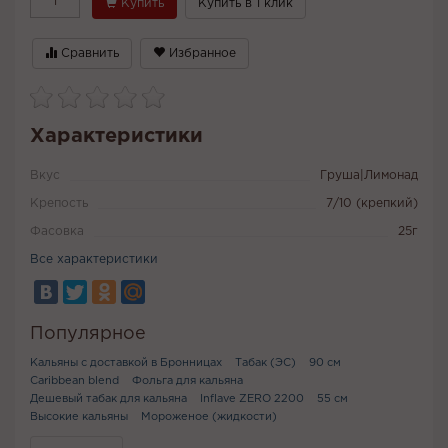
Купить
Купить в 1 клик
Сравнить
Избранное
Характеристики
Вкус
Груша|Лимонад
Крепость
7/10 (крепкий)
Фасовка
25г
Все характеристики
Популярное
Кальяны с доставкой в Бронницах
Табак (ЭС)
90 см
Caribbean blend
Фольга для кальяна
Дешевый табак для кальяна
Inflave ZERO 2200
55 см
Высокие кальяны
Мороженое (жидкости)