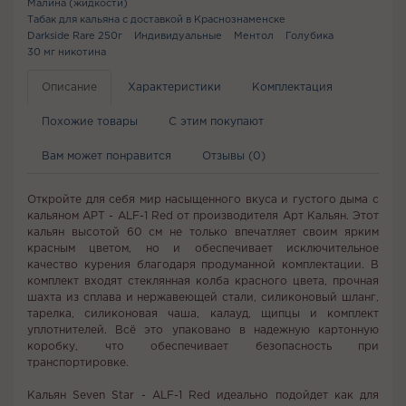
Малина (жидкости)
Табак для кальяна с доставкой в Краснознаменске
Darkside Rare 250г
Индивидуальные
Ментол
Голубика
30 мг никотина
Описание
Характеристики
Комплектация
Похожие товары
С этим покупают
Вам может понравится
Отзывы (0)
Откройте для себя мир насыщенного вкуса и густого дыма с
кальяном АРТ - ALF-1 Red от производителя Арт Кальян. Этот
кальян высотой 60 см не только впечатляет своим ярким
красным цветом, но и обеспечивает исключительное
качество курения благодаря продуманной комплектации. В
комплект входят стеклянная колба красного цвета, прочная
шахта из сплава и нержавеющей стали, силиконовый шланг,
тарелка, силиконовая чаша, калауд, щипцы и комплект
уплотнителей. Всё это упаковано в надежную картонную
коробку, что обеспечивает безопасность при
транспортировке.
Кальян Seven Star - ALF-1 Red идеально подойдет как для