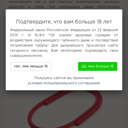
начинающих, так и для опытных курильщиков, ценящих
качество и стиль. Тип соединения через уплотнители
гарантирует простоту сборки и надежность конструкции.
Приобрести этот кальян можно в интернет-магазине Кальян
Подтвердите, что вам больше 18 лет
Центр, где вас ждет привлекательная цена и возможность
заказать доставку прямо к вашей двери. Наслаждайтесь
Федеральный закон Российской Федерации от 23 февраля
каждым моментом курения с кальяном АРТ - ALF-1 Red,
2013 г. N 15-ФЗ "Об охране здоровья граждан от
который станет настоящим украшением любой компании.
воздействия окружающего табачного дыма и последствий
потребления табака" Для дальнейшего просмотра сайта
сигарного магазина, Вам необходимо подтвердить свое
Не забудьте купить
совершеннолетие.
Нет, мне меньше 18
Да, мне больше 18
Пользуясь сайтом вы принимаете
условия пользовательского соглашения.