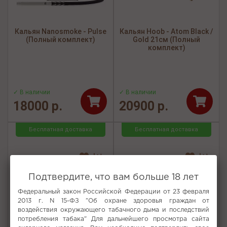
Кальян Nanosmoke - Pulse
Кальян Hoob - Atom Black /
(Полный комплект)
Gold 21см (Полный
комплект)
✓ В наличии
✓ В наличии
18000 р.
20900 р.
Бесплатная доставка
Бесплатная доставка
Подтвердите, что вам больше 18 лет
Федеральный закон Российской Федерации от 23 февраля
2013 г. N 15-ФЗ "Об охране здоровья граждан от
воздействия окружающего табачного дыма и последствий
потребления табака" Для дальнейшего просмотра сайта