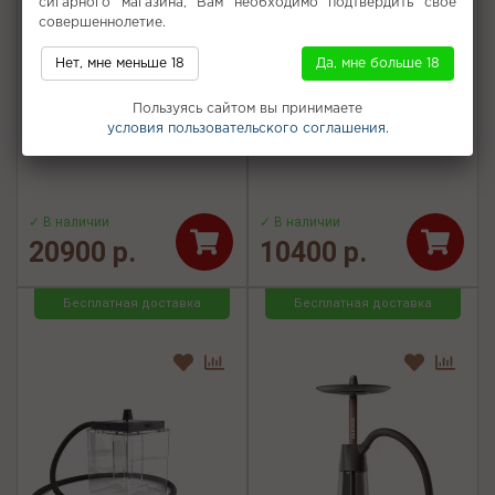
сигарного магазина, Вам необходимо подтвердить свое
совершеннолетие.
Нет, мне меньше 18
Да, мне больше 18
Кальян Hoob - Atom Marine
Кальян Alpha Hookah - Beat
Blue / Gold 21см (Полный
35см (Без колбы)
Пользуясь сайтом вы принимаете
комплект)
условия пользовательского соглашения.
✓ В наличии
✓ В наличии
20900 р.
10400 р.
Бесплатная доставка
Бесплатная доставка