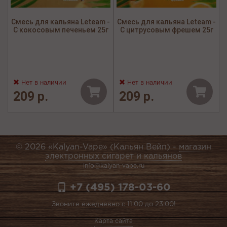
Смесь для кальяна Leteam -
Смесь для кальяна Leteam -
С кокосовым печеньем 25г
С цитрусовым фрешем 25г
Нет в наличии
Нет в наличии
209 р.
209 р.
© 2026 «Kalyan-Vape» (Кальян Вейп) -
магазин
электронных сигарет и кальянов
info@kalyan-vape.ru
+7 (495) 178-03-60
Звоните ежедневно с 11:00 до 23:00!
Карта сайта