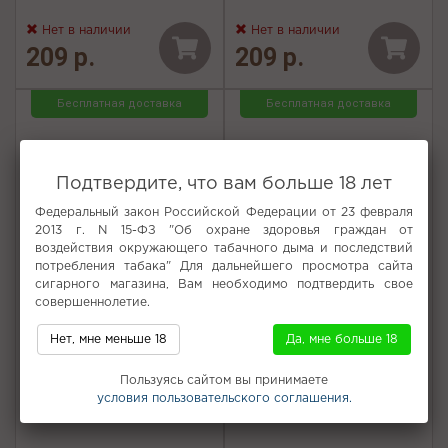
Нет в наличии
Нет в наличии
209 р.
209 р.
Бесплатная доставка
Бесплатная доставка
Подтвердите, что вам больше 18 лет
Федеральный закон Российской Федерации от 23 февраля
2013 г. N 15-ФЗ "Об охране здоровья граждан от
воздействия окружающего табачного дыма и последствий
потребления табака" Для дальнейшего просмотра сайта
сигарного магазина, Вам необходимо подтвердить свое
совершеннолетие.
Нет, мне меньше 18
Да, мне больше 18
Смесь для кальяна Leteam -
Смесь для кальяна Leteam -
Пользуясь сайтом вы принимаете
С Экзотическим фрешем 25г
С Яблочной содовой 25г
условия пользовательского соглашения.