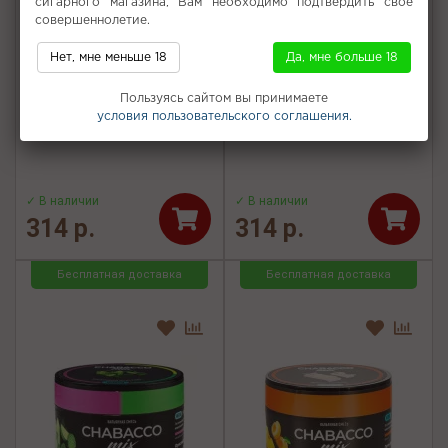
сигарного магазина, Вам необходимо подтвердить свое
совершеннолетие.
Нет, мне меньше 18
Да, мне больше 18
Смесь для кальяна
Смесь Chabacco Mix MEDIUM
Chabacco Mix MEDIUM -
50г - Мармеладные мишки
Пользуясь сайтом вы принимаете
Fruictella (Фрутелла) 50г
(Gummy bears)
условия пользовательского соглашения.
✓ В наличии
✓ В наличии
314 р.
314 р.
Бесплатная доставка
Бесплатная доставка