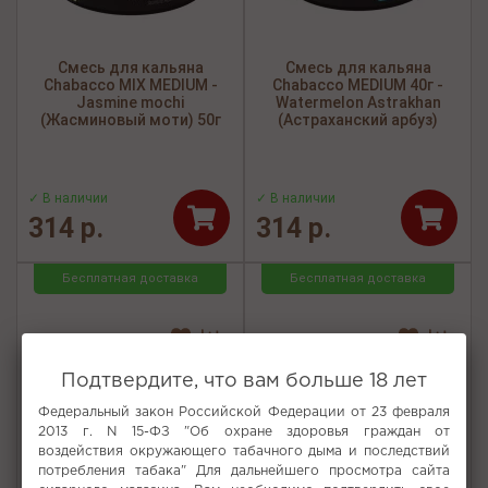
Смесь для кальяна
Смесь для кальяна
Chabacco MIX MEDIUM -
Chabacco MEDIUM 40г -
Jasmine mochi
Watermelon Astrakhan
(Жасминовый моти) 50г
(Астраханский арбуз)
✓ В наличии
✓ В наличии
314 р.
314 р.
Бесплатная доставка
Бесплатная доставка
Подтвердите, что вам больше 18 лет
Федеральный закон Российской Федерации от 23 февраля
2013 г. N 15-ФЗ "Об охране здоровья граждан от
воздействия окружающего табачного дыма и последствий
потребления табака" Для дальнейшего просмотра сайта