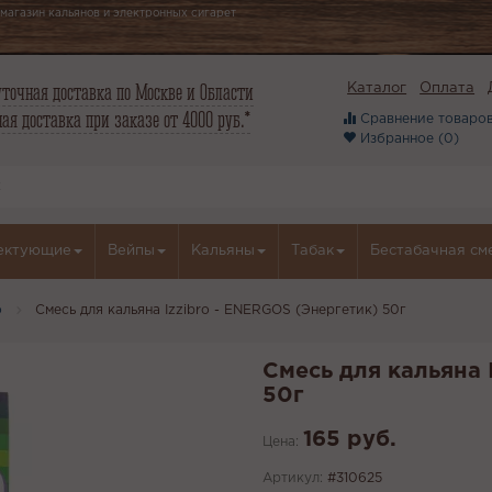
магазин кальянов и электронных сигарет
точная доставка по Москве и Области
Каталог
Оплата
ая доставка при заказе от 4000 руб.*
Сравнение товаров
Избранное (
0
)
ектующие
Вейпы
Кальяны
Табак
Бестабачная см
o
Смесь для кальяна Izzibro - ENERGOS (Энергетик) 50г
Смесь для кальяна 
50г
165 руб.
Цена:
Артикул:
#310625