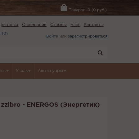
Товаров: 0 (0 руб.)
Доставка
О компании
Отзывы
Блог
Контакты
 (
0
)
Войти
или
зарегистрироваться
есь
Уголь
Аксессуары
Izzibro - ENERGOS (Энергетик)