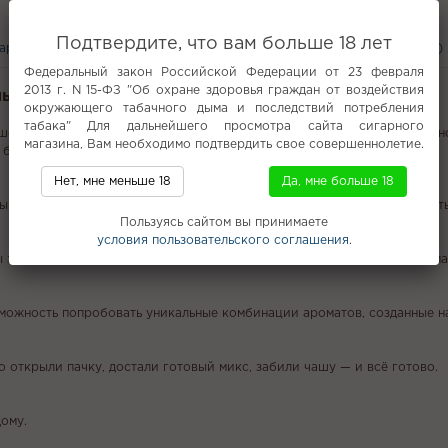
Кальяны с доставкой в Ивантеевке
Подтвердите, что вам больше 18 лет
вары
С этим покупают
Вам может понравится
Отзывы (0)
Федеральный закон Российской Федерации от 23 февраля
2013 г. N 15-ФЗ "Об охране здоровья граждан от воздействия
льяна Izzibro - ENERGOS (Энергетик) 50г
окружающего табачного дыма и последствий потребления
табака" Для дальнейшего просмотра сайта сигарного
шей культурой. Готовые миксы — это просто и вкусно, вам не нуж
магазина, Вам необходимо подтвердить свое совершеннолетие.
 без перегрузки.
Нет, мне меньше 18
Да, мне больше 18
ых чаш хочется отдохнуть. Просто забейте в чашу HiT, чтобы наслади
Пользуясь сайтом вы принимаете
условия пользовательского соглашения.
ы забить чашу дома. Удобная компактная пачка, минимум усилий — и м
зможность попробовать уникальные комбинации ароматов, созданные на
 открыли пачку, достали готовый микс, забили чашу — и всё готово.
ому.