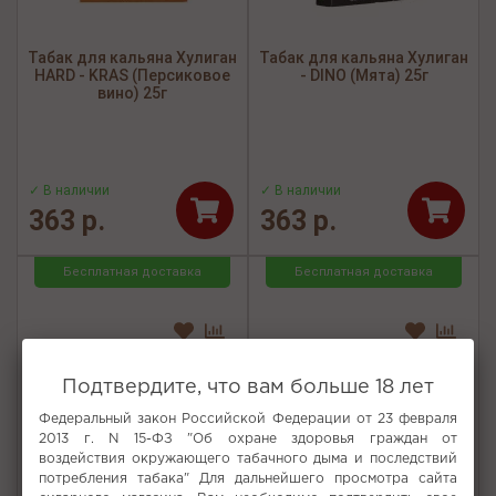
Табак для кальяна Хулиган
Табак для кальяна Хулиган
HARD - KRAS (Персиковое
- DINO (Мята) 25г
вино) 25г
✓ В наличии
✓ В наличии
363 р.
363 р.
Бесплатная доставка
Бесплатная доставка
Подтвердите, что вам больше 18 лет
Федеральный закон Российской Федерации от 23 февраля
2013 г. N 15-ФЗ "Об охране здоровья граждан от
воздействия окружающего табачного дыма и последствий
потребления табака" Для дальнейшего просмотра сайта