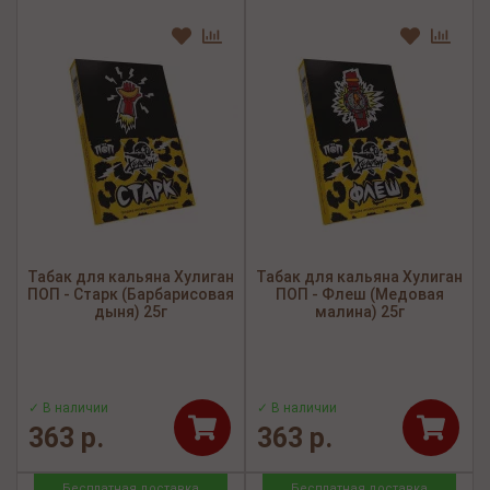
Табак для кальяна Хулиган
Табак для кальяна Хулиган
ПОП - Старк (Барбарисовая
ПОП - Флеш (Медовая
дыня) 25г
малина) 25г
✓ В наличии
✓ В наличии
363 р.
363 р.
Бесплатная доставка
Бесплатная доставка