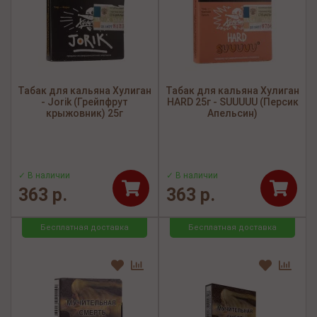
Табак для кальяна Хулиган
Табак для кальяна Хулиган
- Jorik (Грейпфрут
HARD 25г - SUUUUU (Персик
крыжовник) 25г
Апельсин)
✓ В наличии
✓ В наличии
363 р.
363 р.
Бесплатная доставка
Бесплатная доставка