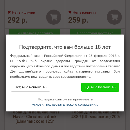
Нет в наличии
Нет в наличии
292 р.
259 р.
Бесплатная доставка
Бесплатная доставка
Подтвердите, что вам больше 18 лет
Федеральный закон Российской Федерации от 23 февраля 2013 г.
N 15-ФЗ "Об охране здоровья граждан от воздействия
окружающего табачного дыма и последствий потребления табака"
Для дальнейшего просмотра сайта сигарного магазина, Вам
необходимо подтвердить свое совершеннолетие.
Нет, мне меньше 18
Да, мне больше 18
Пользуясь сайтом вы принимаете
условия пользовательского соглашения.
Табак для кальяна Must
Табак для кальяна Burn
Have - Christmas drink
USSR (Шампанское) 200г
(Шампанское) 125г