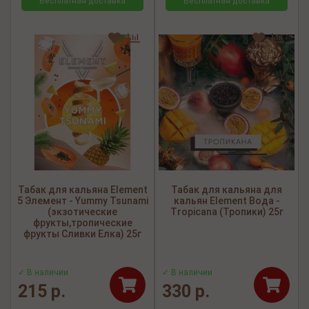
Бесплатная доставка
Бесплатная доставка
Табак для кальяна Element
Табак для кальяна для
5 Элемент - Yummy Tsunami
кальян Element Вода -
(экзотические
Tropicana (Тропики) 25г
фрукты,тропические
фрукты Сливки Елка) 25г
✓ В наличии
✓ В наличии
215 р.
330 р.