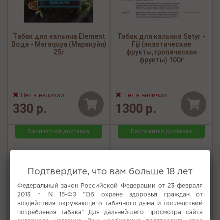
Табак для кальяна Element
Табак для кальяна Satyr -
Вода - Maraquya (Маракуйя)
Fiji (экзотические
25г
фрукты,тропические
фрукты) 100г
Нет в наличии
Нет в наличии
330 р.
1300 р.
Бесплатная доставка
Бесплатная доставка
Подтвердите, что вам больше 18 лет
Федеральный закон Российской Федерации от 23 февраля
2013 г. N 15-ФЗ "Об охране здоровья граждан от
воздействия окружающего табачного дыма и последствий
потребления табака" Для дальнейшего просмотра сайта