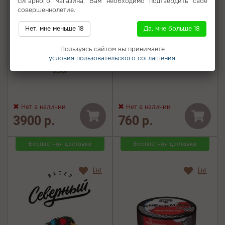
сигарного магазина, Вам необходимо подтвердить свое
совершеннолетие.
Нет, мне меньше 18
Да, мне больше 18
Табак для кальяна Tangiers
Табак для кальяна Duft -
Пользуясь сайтом вы принимаете
- NOIR Tropical Revenge!
CHECKMATE E4 (Черный чай
условия пользовательского соглашения.
(Ананас Груша Апельсин)
с сухофруктами) 100г
250г
Нет в наличии
Нет в наличии
3900 р.
760 р.
Бесплатная доставка
Бесплатная доставка