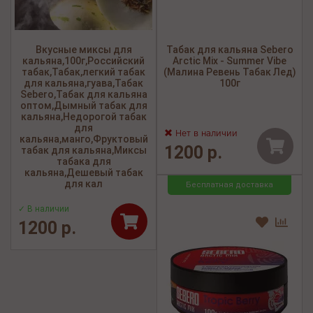
Вкусные миксы для
Табак для кальяна Sebero
кальяна,100г,Российский
Arctic Mix - Summer Vibe
табак,Табак,легкий табак
(Малина Ревень Табак Лед)
для кальяна,гуава,Табак
100г
Sebero,Табак для кальяна
оптом,Дымный табак для
кальяна,Недорогой табак
для
Нет в наличии
кальяна,манго,Фруктовый
1200 р.
табак для кальяна,Миксы
табака для
кальяна,Дешевый табак
для кал
Бесплатная доставка
✓ В наличии
1200 р.