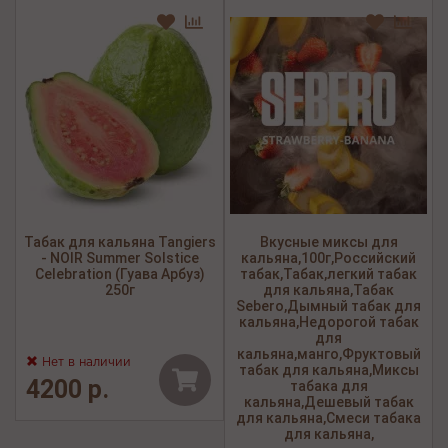
Табак для кальяна Tangiers
Вкусные миксы для
- NOIR Summer Solstice
кальяна,100г,Российский
Celebration (Гуава Арбуз)
табак,Табак,легкий табак
250г
для кальяна,Табак
Sebero,Дымный табак для
кальяна,Недорогой табак
для
кальяна,манго,Фруктовый
Нет в наличии
табак для кальяна,Миксы
4200 р.
табака для
кальяна,Дешевый табак
для кальяна,Смеси табака
для кальяна,