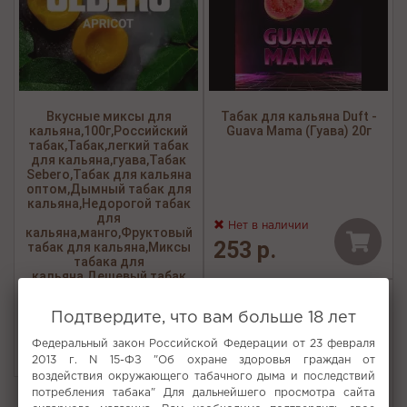
Вкусные миксы для
Табак для кальяна Duft -
кальяна,100г,Российский
Guava Mama (Гуава) 20г
табак,Табак,легкий табак
для кальяна,гуава,Табак
Sebero,Табак для кальяна
оптом,Дымный табак для
кальяна,Недорогой табак
для
Нет в наличии
кальяна,манго,Фруктовый
253 р.
табак для кальяна,Миксы
табака для
кальяна,Дешевый табак
для кал
Бесплатная доставка
Подтвердите, что вам больше 18 лет
Нет в наличии
1200 р.
Федеральный закон Российской Федерации от 23 февраля
2013 г. N 15-ФЗ "Об охране здоровья граждан от
воздействия окружающего табачного дыма и последствий
потребления табака" Для дальнейшего просмотра сайта