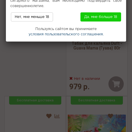
сигарного магазина, Вам необходимо подтвердить свое
совершеннолетие.
Нет, мне меньше 18
Да, мне больше 18
Пользуясь сайтом вы принимаете
условия пользовательского соглашения.
Табак для кальяна Duft -
Guava Mama (Гуава) 80г
Нет в наличии
979 р.
Бесплатная доставка
Бесплатная доставка