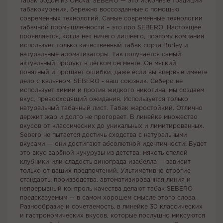
табак родом из Омска. SEBERO — это исконные традиции
табакокурения, бережно воссозданные с помощью
современных технологий. Самые современные технологии
табачной промышленности – это про SEBERO. Настоящее
проявляется, когда нет ничего лишнего, поэтому компания
использует только качественный табак сорта Burley и
натуральные ароматизаторы. Так получается самый
актуальный продукт в лёгком сегменте. Он мягкий,
понятный и прощает ошибки, даже если вы впервые имеете
дело с кальяном. SEBERO - ваш союзник. Себеро не
использует химии и против жидкого никотина, мы создаем
вкус, превосходящий ожидания. Используется только
натуральный табачный лист. Табак жаростойкий. Отлично
держит жар и долго не прогорает. В линейке множество
вкусов от классических до уникальных и лимитированных.
Sebero не пытается достичь сходства с натуральными
вкусами — они достигают абсолютной идентичности! Будет
это вкус варёной кукурузы из детства, мякоть спелой
клубники или сладость винограда изабелла — зависит
только от ваших предпочтений. Ультимативно строгие
стандарты производства, автоматизированная линия и
непрерывный контроль качества делают табак SEBERO
предсказуемым — в самом хорошем смысле этого слова.
Разнообразие и сочетаемость, в линейке 30 классических
и гастрономических вкусов, которые послушно миксуются