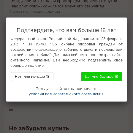
между собой, открывая простор для творчества. Внутри
вас спит художник — самое время его разбудить!
Анализ неснижайка ошиша
Все характеристики
Подтвердите, что вам больше 18 лет
Федеральный закон Российской Федерации от 23 февраля
Популярное
2013 г. N 15-ФЗ "Об охране здоровья граждан от
воздействия окружающего табачного дыма и последствий
Big Maks
Табак Eleon
Вишня
1600 затяжек
потребления табака" Для дальнейшего просмотра сайта
Smoant Charon Baby
Coffee-In SALT POD
Кофе
Табак Bonche
сигарного магазина, Вам необходимо подтвердить свое
Tabu Team
Табак для кальяна с доставкой в Ногинске
совершеннолетие.
Описание
Характеристики
Похожие товары
Нет, мне меньше 18
Да, мне больше 18
С этим покупают
Вам может понравится
Пользуясь сайтом вы принимаете
условия пользовательского соглашения.
Отзывы (0)
нет
Не забудьте купить