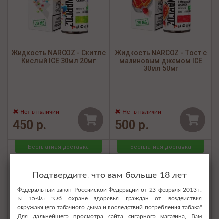
Жидкость NARCOZ - Скитлс
Жидкость NARCOZ - Тост с
Кислый ICE 30мл 20мг
малиновым джемом ICE
30мл 50мг
Нет в наличии
Нет в наличии
450 р.
500 р.
Бесплатная доставка
Бесплатная доставка
Подтвердите, что вам больше 18 лет
Федеральный закон Российской Федерации от 23 февраля 2013 г.
N 15-ФЗ "Об охране здоровья граждан от воздействия
окружающего табачного дыма и последствий потребления табака"
Для дальнейшего просмотра сайта сигарного магазина, Вам