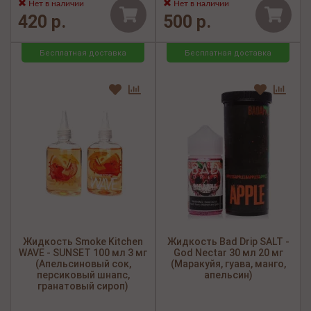
Нет в наличии
Нет в наличии
420 р.
500 р.
Бесплатная доставка
Бесплатная доставка
Жидкость Smoke Kitchen
Жидкость Bad Drip SALT -
WAVE - SUNSET 100 мл 3 мг
God Nectar 30 мл 20 мг
(Апельсиновый сок,
(Маракуйя, гуава, манго,
персиковый шнапс,
апельсин)
гранатовый сироп)