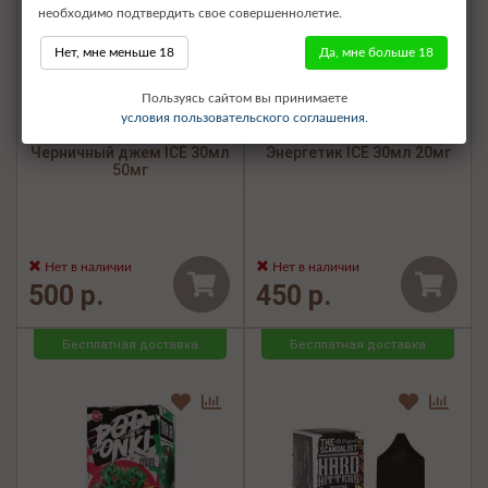
необходимо подтвердить свое совершеннолетие.
Нет, мне меньше 18
Да, мне больше 18
Пользуясь сайтом вы принимаете
условия пользовательского соглашения.
Жидкость NARCOZ -
Жидкость NARCOZ -
Черничный джем ICE 30мл
Энергетик ICE 30мл 20мг
50мг
Нет в наличии
Нет в наличии
500 р.
450 р.
Бесплатная доставка
Бесплатная доставка