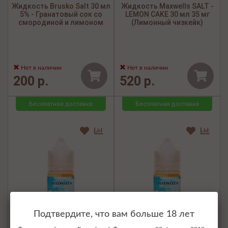
Жидкость Brusko Salt 30 мл
Жидкость Maxwells SALT -
5% - Гранатовый сок со
LEMON CAKE 30 мл 35 мг
смородиной и лимоном
(Лимонный чизкейк)
Нет в наличии
Нет в наличии
200 р.
520 р.
Бесплатная доставка
Бесплатная доставка
Подтвердите, что вам больше 18 лет