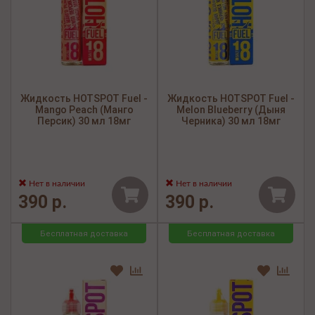
Жидкость HOTSPOT Fuel -
Жидкость HOTSPOT Fuel -
Mango Peach (Манго
Melon Blueberry (Дыня
Персик) 30 мл 18мг
Черника) 30 мл 18мг
Нет в наличии
Нет в наличии
390 р.
390 р.
Бесплатная доставка
Бесплатная доставка