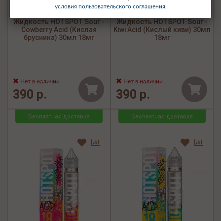
условия пользовательского соглашения.
Жидкость HOTSPOT Sour -
Жидкость HOTSPOT Sour -
Cowberry Acid (Кислая
Kiwi Acid (Кислый киви) 30мл
брусника) 30мл 18мг
18мг
Нет в наличии
Нет в наличии
390 р.
390 р.
Бесплатная доставка
Бесплатная доставка