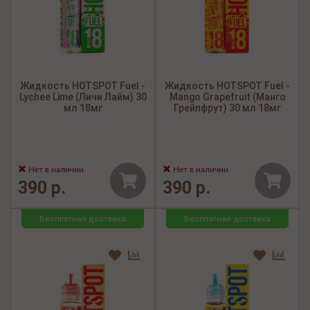
Жидкость HOTSPOT Fuel -
Жидкость HOTSPOT Fuel -
Lychee Lime (Личи Лайм) 30
Mango Grapefruit (Манго
мл 18мг
Грейпфрут) 30 мл 18мг
Нет в наличии
Нет в наличии
390 р.
390 р.
Бесплатная доставка
Бесплатная доставка