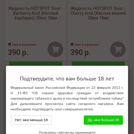
Жидкость HOTSPOT Sour -
Жидкость HOTSPOT Sour -
Barberry Acid (Кислый
Cherry Acid (Кислая вишня)
барбарис) 30мл 18мг
30мл 18мг
Нет в наличии
Нет в наличии
390 р.
390 р.
Бесплатная доставка
Бесплатная доставка
Подтвердите, что вам больше 18 лет
Федеральный закон Российской Федерации от 23 февраля 2013 г.
N 15-ФЗ "Об охране здоровья граждан от воздействия
окружающего табачного дыма и последствий потребления табака"
Для дальнейшего просмотра сайта сигарного магазина, Вам
необходимо подтвердить свое совершеннолетие.
Нет, мне меньше 18
Да, мне больше 18
Пользуясь сайтом вы принимаете