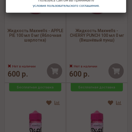
Пользуясь сайтом вы принимаете
условия пользовательского соглашения.
Жидкость Maxwells - APPLE
Жидкость Maxwells -
PIE 100 мл 0 мг (Яблочная
CHERRY PUNCH 100 мл 0 мг
шарлотка)
(Вишнёвый пунш)
Нет в наличии
Нет в наличии
600 р.
600 р.
Бесплатная доставка
Бесплатная доставка