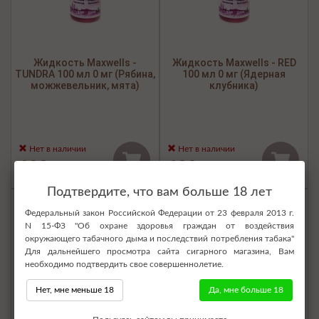
Жидкость Maxwells -
Жидкость Maxwells - RED
TUNDRA 100 мл 0 мг (Рябина,
100 мл 0 мг (Ядерная
можжевельник, мята)
клубника)
Нет в наличии
Нет в наличии
600 р.
600 р.
Подтвердите, что вам больше 18 лет
Бесплатная доставка
Бесплатная доставка
Федеральный закон Российской Федерации от 23 февраля 2013 г.
N 15-ФЗ "Об охране здоровья граждан от воздействия
окружающего табачного дыма и последствий потребления табака"
Для дальнейшего просмотра сайта сигарного магазина, Вам
необходимо подтвердить свое совершеннолетие.
Нет, мне меньше 18
Да, мне больше 18