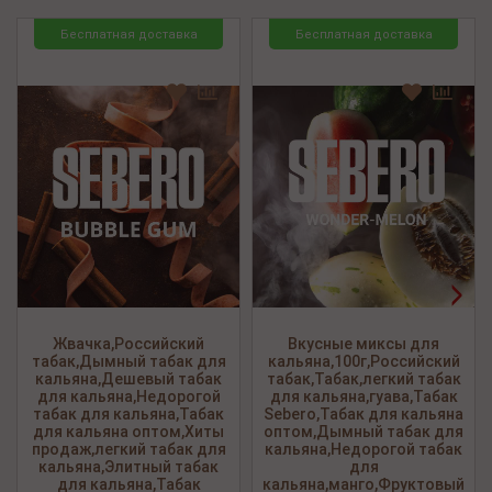
Бесплатная доставка
Бесплатная доставка
<
>
Жвачка,Российский
Вкусные миксы для
табак,Дымный табак для
кальяна,100г,Российский
кальяна,Дешевый табак
табак,Табак,легкий табак
для кальяна,Недорогой
для кальяна,гуава,Табак
табак для кальяна,Табак
Sebero,Табак для кальяна
для кальяна оптом,Хиты
оптом,Дымный табак для
продаж,легкий табак для
кальяна,Недорогой табак
кальяна,Элитный табак
для
для кальяна,Табак
кальяна,манго,Фруктовый