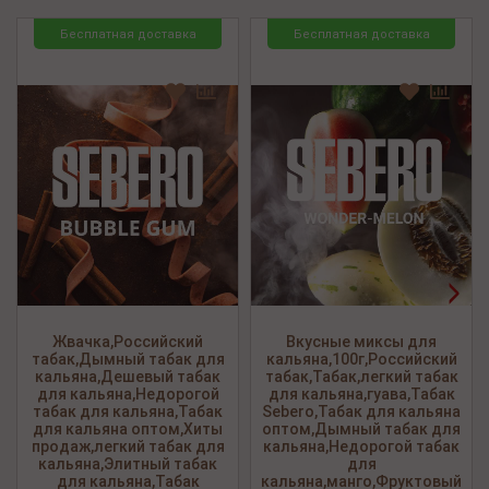
Бесплатная доставка
Бесплатная доставка
<
>
Жвачка,Российский
Вкусные миксы для
табак,Дымный табак для
кальяна,100г,Российский
кальяна,Дешевый табак
табак,Табак,легкий табак
для кальяна,Недорогой
для кальяна,гуава,Табак
табак для кальяна,Табак
Sebero,Табак для кальяна
для кальяна оптом,Хиты
оптом,Дымный табак для
продаж,легкий табак для
кальяна,Недорогой табак
кальяна,Элитный табак
для
для кальяна,Табак
кальяна,манго,Фруктовый