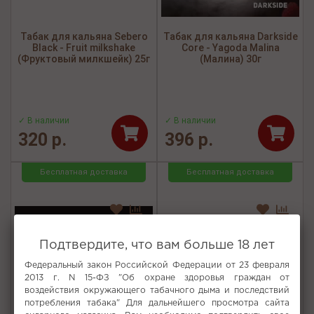
Табак для кальяна Sebero
Табак для кальяна Darkside
Black - Fruit milkshake
Core - Yagoda Malina
(Фруктовый милкшейк) 25г
(Малина) 30г
✓ В наличии
✓ В наличии
320 р.
396 р.
Бесплатная доставка
Бесплатная доставка
Подтвердите, что вам больше 18 лет
Федеральный закон Российской Федерации от 23 февраля
2013 г. N 15-ФЗ "Об охране здоровья граждан от
воздействия окружающего табачного дыма и последствий
потребления табака" Для дальнейшего просмотра сайта