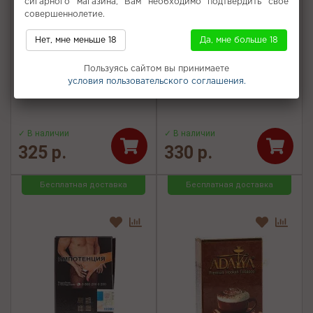
сигарного магазина, Вам необходимо подтвердить свое
совершеннолетие.
Нет, мне меньше 18
Да, мне больше 18
Табак для кальяна JENT -
Табак для кальяна
White Russian (Коктейль
Endorphin - Pomegranate
Пользуясь сайтом вы принимаете
Белый русский) 25г
(Гранат) 60г
условия пользовательского соглашения.
✓ В наличии
✓ В наличии
325 р.
330 р.
Бесплатная доставка
Бесплатная доставка