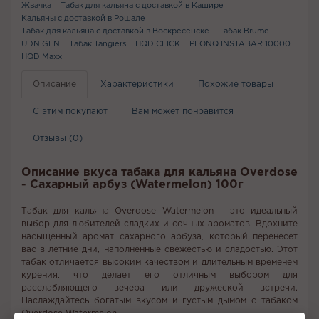
Жвачка
Табак для кальяна с доставкой в Кашире
Кальяны с доставкой в Рошале
Табак для кальяна с доставкой в Воскресенске
Табак Brume
UDN GEN
Табак Tangiers
HQD CLICK
PLONQ INSTABAR 10000
HQD Maxx
Описание
Характеристики
Похожие товары
С этим покупают
Вам может понравится
Отзывы (0)
Описание вкуса табака для кальяна Overdose
- Сахарный арбуз (Watermelon) 100г
Табак для кальяна Overdose Watermelon – это идеальный
выбор для любителей сладких и сочных ароматов. Вдохните
насыщенный аромат сахарного арбуза, который перенесет
вас в летние дни, наполненные свежестью и сладостью. Этот
табак отличается высоким качеством и длительным временем
курения, что делает его отличным выбором для
расслабляющего вечера или дружеской встречи.
Наслаждайтесь богатым вкусом и густым дымом с табаком
Overdose Watermelon.