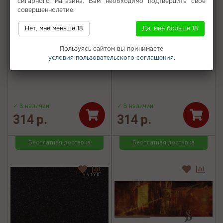
сигарного магазина, Вам необходимо подтвердить свое
совершеннолетие.
Нет, мне меньше 18
Да, мне больше 18
Табак для кальяна Deus -
Табак для кальяна Deus -
Пользуясь сайтом вы принимаете
Pineapple Mango (Ананас
Raspberry (Малина) 30г
условия пользовательского соглашения.
манго) 30г
✓ В наличии
✓ В наличии
314 р.
314 р.
Бесплатная доставка
Бесплатная доставка