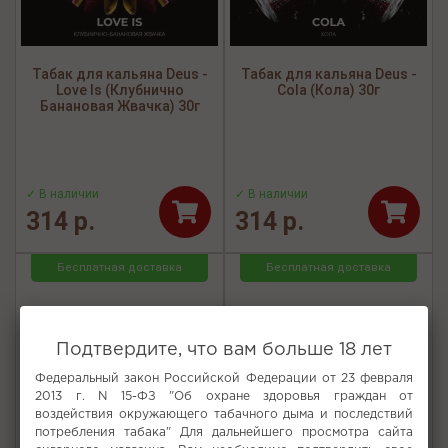
Табак для кальяна Deus -
Табак для кальяна Deus -
Love Is (Клубнично
Cola (Кола) 30г
Банановая Жвачка) 30г
✓ В наличии
✓ В наличии
314 р.
314 р.
Бесплатная доставка
Бесплатная доставка
Подтвердите, что вам больше 18 лет
Федеральный закон Российской Федерации от 23 февраля
2013 г. N 15-ФЗ "Об охране здоровья граждан от
воздействия окружающего табачного дыма и последствий
потребления табака" Для дальнейшего просмотра сайта