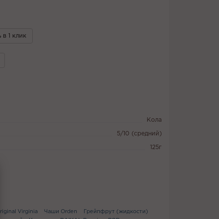
 в 1 клик
Кола
5/10 (средний)
125г
iginal Virginia
Чаши Orden
Грейпфрут (жидкости)