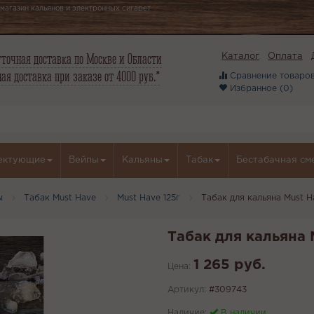
магазин кальянов и электронных сигарет
точная доставка по Москве и Области
Каталог
Оплата
ая доставка при заказе от 4000 руб.*
Сравнение товаров
Избранное (
0
)
ектующие
Вейпы
Кальяны
Табак
Бестабачная см
ы
Табак Must Have
Must Have 125г
Табак для кальяна Must Ha
Табак для кальяна M
1 265 руб.
Цена:
Артикул:
#309743
Наличие:
В наличии