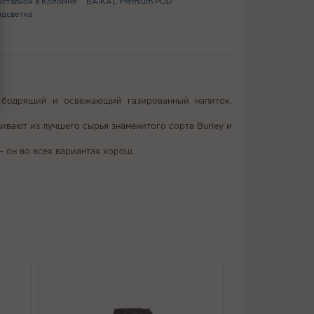
доставкой в Коломне
BAIKAL Premium POD
одсветка
ем бодрящий и освежающий газированный напиток,
ливают из лучшего сырья знаменитого сорта Burley и
– он во всех вариантах хорош.