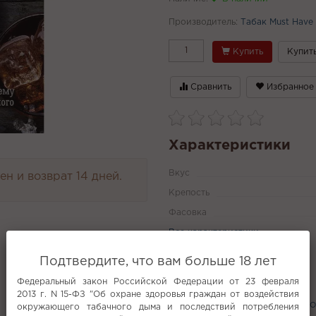
Производитель:
Табак Must Have
Купить
Купить
Сравнить
Избранное
Характеристики
Вкус
н и возврат 14 дней.
Крепость
Фасовка
Все характеристики
Подтвердите, что вам больше 18 лет
Федеральный закон Российской Федерации от 23 февраля
Популярное
2013 г. N 15-ФЗ "Об охране здоровья граждан от воздействия
Дорогой табак для кальяна
Табак Or
окружающего табачного дыма и последствий потребления