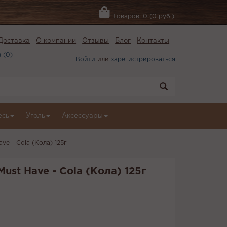
Товаров: 0 (0 руб.)
Доставка
О компании
Отзывы
Блог
Контакты
 (
0
)
Войти
или
зарегистрироваться
есь
Уголь
Аксессуары
ve - Cola (Кола) 125г
ust Have - Cola (Кола) 125г