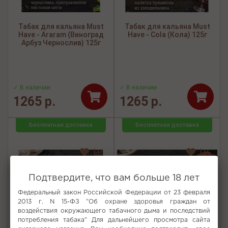
Табак для кальяна Must
Табак для кальяна Must
Have - Araram (Виноград
Have - Cola (Кола) 125г
Арбуз Чернослив) 125г
✓ В наличии
✓ В наличии
1265 р.
1265 р.
Бесплатная доставка
Бесплатная доставка
Подтвердите, что вам больше 18 лет
Федеральный закон Российской Федерации от 23 февраля
2013 г. N 15-ФЗ "Об охране здоровья граждан от
воздействия окружающего табачного дыма и последствий
потребления табака" Для дальнейшего просмотра сайта