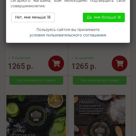
сигарного магазина, Вам необходимо подтвердить свое
совершеннолетие.
Нет, мне меньше 18
Да, мне больше 18
Табак для кальяна Must
Табак для кальяна Must
Have - Vanilla cream
Have - Ice Cream
Пользуясь сайтом вы принимаете
(Ванильный крем) 125г
(Мороженое) 125г
условия пользовательского соглашения.
✓ В наличии
✓ В наличии
1265 р.
1265 р.
Бесплатная доставка
Бесплатная доставка