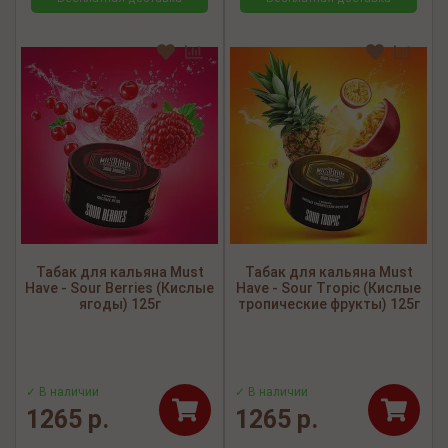
Табак для кальяна Must
Табак для кальяна Must
Have - Sour Berries (Кислые
Have - Sour Tropic (Кислые
ягоды) 125г
тропические фрукты) 125г
✓ В наличии
✓ В наличии
1265 р.
1265 р.