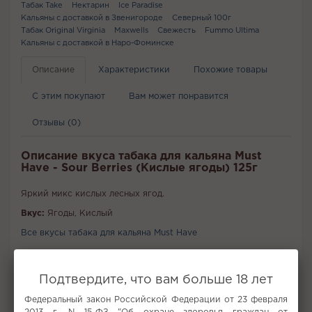
Табак Take
Нектарин
Ice Paradise
Кальяны с доставкой в Звенигороде
Северный 100г
Табак Original Virginia
Maxwells
Свежесть
Fummo Ultima
Кальяны с доставкой в Наро-Фоминске
Описание
Характеристики
Похожие товары
С этим покупают
Вам может понравится
Отзывы (0)
Описание вкуса табака для кальяна Must
Have - Sour Berries (Кислые ягоды) 125г
Яркий микс кислых лесных ягод.
Вкус:
Ягоды, Кислый
Все вкусы табака для кальяна Must Have
Не забудьте купить
Подтвердите, что вам больше 18 лет
Федеральный закон Российской Федерации от 23 февраля