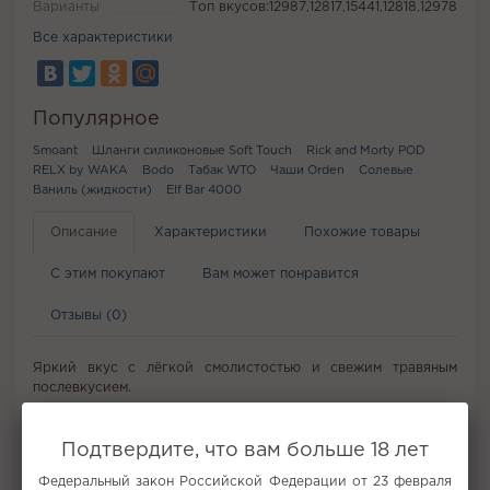
Варианты
Топ вкусов:12987,12817,15441,12818,12978
Все характеристики
Популярное
Smoant
Шланги силиконовые Soft Touch
Rick and Morty POD
RELX by WAKA
Bodo
Табак WTO
Чаши Orden
Солевые
Ваниль (жидкости)
Elf Bar 4000
Описание
Характеристики
Похожие товары
С этим покупают
Вам может понравится
Отзывы (0)
Яркий вкус с лёгкой смолистостью и свежим травяным
послевкусием.
Не забудьте купить
Подтвердите, что вам больше 18 лет
Федеральный закон Российской Федерации от 23 февраля