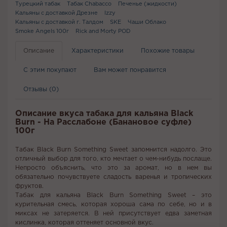
Турецкий табак
Табак Chabacco
Печенье (жидкости)
Кальяны с доставкой Дрезне
Izzy
Кальяны с доставкой г. Талдом
SKE
Чаши Облако
Smoke Angels 100г
Rick and Morty POD
Описание
Характеристики
Похожие товары
С этим покупают
Вам может понравится
Отзывы (0)
Описание вкуса табака для кальяна Black
Burn - На Расслабоне (Банановое суфле)
100г
Табак Black Burn Something Sweet запомнится надолго. Это
отличный выбор для того, кто мечтает о чем-нибудь послаще.
Непросто объяснить, что это за аромат, но в нем вы
обязательно почувствуете сладость варенья и тропических
фруктов.
Табак для кальяна Black Burn Something Sweet – это
курительная смесь, которая хороша сама по себе, но и в
миксах не затеряется. В ней присутствует едва заметная
кислинка, которая оттеняет основной вкус.