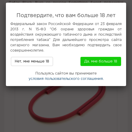
Табак Black Burn со вкусом Something Sweet получился
крепким, дымным и весьма интересным.
Подтвердите, что вам больше 18 лет
Вкус:
Банан, Десерт
Федеральный закон Российской Федерации от 23 февраля
Все вкусы табака для кальяна Burn
2013 г. N 15-ФЗ "Об охране здоровья граждан от
воздействия окружающего табачного дыма и последствий
Не забудьте купить
потребления табака" Для дальнейшего просмотра сайта
сигарного магазина, Вам необходимо подтвердить свое
совершеннолетие.
Нет, мне меньше 18
Да, мне больше 18
Пользуясь сайтом вы принимаете
условия пользовательского соглашения.