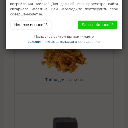
Вкус:
Барбарис
потребления табака" Для дальнейшего просмотра сайта
Все вкусы табака для кальяна Burn
сигарного магазина, Вам необходимо подтвердить свое
совершеннолетие.
Нет, мне меньше 18
Да, мне больше 18
Не забудьте купить
Пользуясь сайтом вы принимаете
условия пользовательского соглашения.
Табак для кальяна