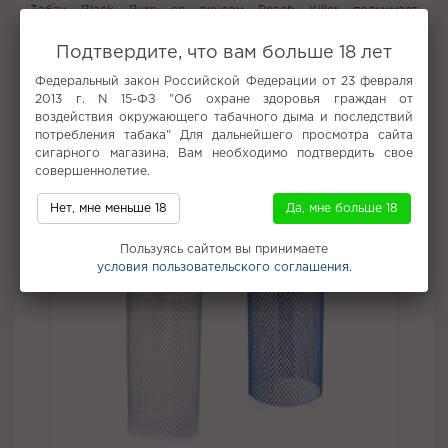
Табак Black Burn со вкусом Peach Killer поднимает
настроение, бодрит и обеспечивает позитивные эмоции.
Подтвердите, что вам больше 18 лет
Вкус:
Персик
Федеральный закон Российской Федерации от 23 февраля
Все вкусы табака для кальяна Burn
2013 г. N 15-ФЗ "Об охране здоровья граждан от
воздействия окружающего табачного дыма и последствий
Не забудьте купить
потребления табака" Для дальнейшего просмотра сайта
сигарного магазина, Вам необходимо подтвердить свое
совершеннолетие.
Нет, мне меньше 18
Да, мне больше 18
Пользуясь сайтом вы принимаете
условия пользовательского соглашения.