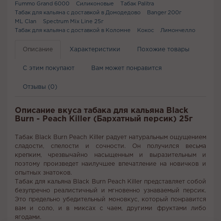
Fummo Grand 6000
Силиконовые
Табак Palitra
Табак для кальяна с доставкой в Домодедово
Banger 200г
ML Clan
Spectrum Mix Line 25г
Табак для кальяна с доставкой в Коломне
Кокос
Лимончелло
Описание
Характеристики
Похожие товары
С этим покупают
Вам может понравится
Отзывы (0)
Описание вкуса табака для кальяна Black
Burn - Peach Killer (Бархатный персик) 25г
Табак Black Burn Peach Killer радует натуральным ощущением
сладости, спелости и сочности. Он получился весьма
крепким, чрезвычайно насыщенным и выразительным и
поэтому произведет наилучшее впечатление на новичков и
опытных знатоков.
Табак для кальяна Black Burn Peach Killer представляет собой
безупречно реалистичный и мгновенно узнаваемый персик.
Это предельно убедительный моновкус, который понравится
вам и соло, и в миксах с чаем, другими фруктами либо
ягодами.