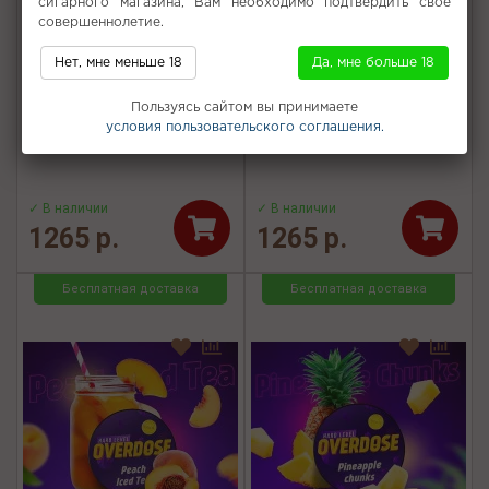
сигарного магазина, Вам необходимо подтвердить свое
совершеннолетие.
Нет, мне меньше 18
Да, мне больше 18
Табак для кальяна
Табак для кальяна
Overdose - Сахарный арбуз
Overdose - Филиппинская
Пользуясь сайтом вы принимаете
(Watermelon) 100г
малина (Manila Malina) 100г
условия пользовательского соглашения.
✓ В наличии
✓ В наличии
1265 р.
1265 р.
Бесплатная доставка
Бесплатная доставка