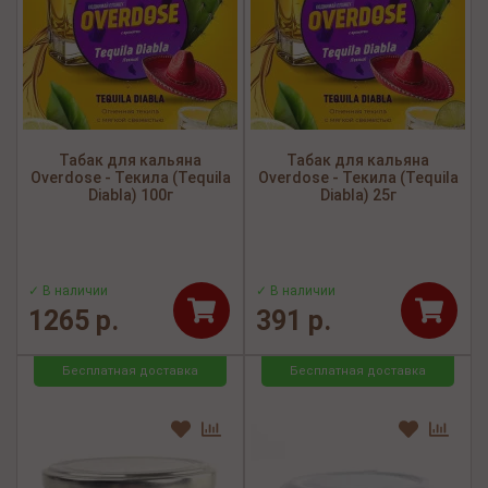
Табак для кальяна
Табак для кальяна
Overdose - Текила (Tequila
Overdose - Текила (Tequila
Diabla) 100г
Diabla) 25г
✓ В наличии
✓ В наличии
1265 р.
391 р.
Бесплатная доставка
Бесплатная доставка