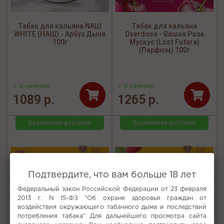
Табак для кальяна NАШ
Табак для кальяна
WHITE (НАШ) - Арбуз Дыня
Overdose - Вишня Роза
100г
Мускус (Lost Futura)
(Парфюм) 100г
✓ В наличии
✓ В наличии
1089 р.
1265 р.
Бесплатная доставка
Бесплатная доставка
Подтвердите, что вам больше 18 лет
Федеральный закон Российской Федерации от 23 февраля
2013 г. N 15-ФЗ "Об охране здоровья граждан от
воздействия окружающего табачного дыма и последствий
потребления табака" Для дальнейшего просмотра сайта