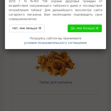
2013 г. N 15-ФЗ "Об охране здоровья граждан от
использования, чтобы каждый мог насладиться
воздействия окружающего табачного дыма и последствий
неповторимым ароматом и густым дымом.
потребления табака" Для дальнейшего просмотра сайта
Вкус:
Виноград
сигарного магазина, Вам необходимо подтвердить свое
совершеннолетие.
Все вкусы табака для кальяна NАШ (НАШ)
Нет, мне меньше 18
Да, мне больше 18
Не забудьте купить
Пользуясь сайтом вы принимаете
условия пользовательского соглашения.
Табак для кальяна