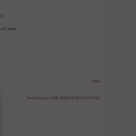
Ш)
 в 1 клик
Naш
Топ вкусов:14138,13168,13726,0347,11087