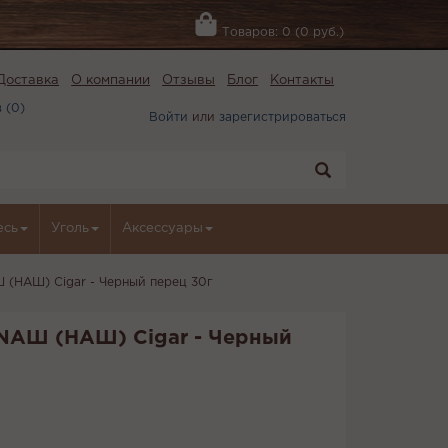
Товаров: 0 (0 руб.)
Доставка
О компании
Отзывы
Блог
Контакты
 (
0
)
Войти
или
зарегистрироваться
есь
Уголь
Аксессуары
Ш (НАШ) Cigar - Черный перец 30г
 NАШ (НАШ) Cigar - Черный