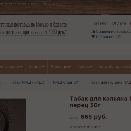
магазин кальянов и электронных сигарет
точная доставка по Москве и Области
Каталог
Оплата
ая доставка при заказе от 4000 руб.*
Сравнение товаров
Избранное (
0
)
ектующие
Вейпы
Кальяны
Табак
Бестабачная см
ы
Табак NАШ (НАШ)
NАШ Cigar 30г
Табак для кальяна NА
Табак для кальяна
перец 30г
665 руб.
Цена:
Артикул:
#317193