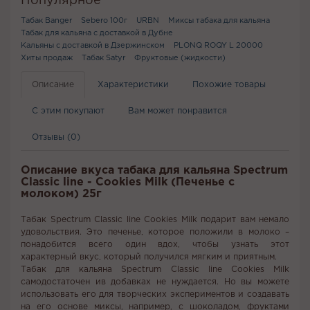
Популярное
Табак Banger
Sebero 100г
URBN
Миксы табака для кальяна
Табак для кальяна с доставкой в Дубне
Кальяны с доставкой в Дзержинском
PLONQ ROQY L 20000
Хиты продаж
Табак Satyr
Фруктовые (жидкости)
Описание
Характеристики
Похожие товары
С этим покупают
Вам может понравится
Отзывы (0)
Описание вкуса табака для кальяна Spectrum
Classic line - Cookies Milk (Печенье с
молоком) 25г
Табак Spectrum Classic line Cookies Milk подарит вам немало
удовольствия. Это печенье, которое положили в молоко –
понадобится всего один вдох, чтобы узнать этот
характерный вкус, который получился мягким и приятным.
Табак для кальяна Spectrum Classic line Cookies Milk
самодостаточен ив добавках не нуждается. Но вы можете
использовать его для творческих экспериментов и создавать
на его основе миксы, например, с шоколадом, фруктами