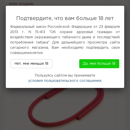
либо ягодами
Табак Spectrum Classic line со вкусом Cookies Milk радует
легким, ненавязчивым и безупречно натуральным ароматом.
Подтвердите, что вам больше 18 лет
Вкус:
Молоко, Печенье
Федеральный закон Российской Федерации от 23 февраля
Все вкусы табака для кальяна Spectrum
2013 г. N 15-ФЗ "Об охране здоровья граждан от
воздействия окружающего табачного дыма и последствий
потребления табака" Для дальнейшего просмотра сайта
Не забудьте купить
сигарного магазина, Вам необходимо подтвердить свое
совершеннолетие.
Нет, мне меньше 18
Да, мне больше 18
Пользуясь сайтом вы принимаете
условия пользовательского соглашения.