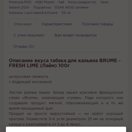
Molecula POD
HQD Maxim
Чай
Кола (жидкости)
Хвоя
Sebero 200г
Подсветка
SOAK 4000 затяжек
Кальяны с доставкой в Клине
55 см
Описание
Характеристики
Похожие товары
С этим покупают
Вам может понравится
Отзывы (0)
Описание вкуса табака для кальяна BRUME -
FRESH LIME (Лайм) 100г
цитрусовая свежесть
с бодрящей кислинкой
Листая разные языки, бренд нашел красивое французское
слово «Brume», означающее «туман». Ради которого они
создавали продукт: мягкий, обволакивающий и в то же
время насыщенный дым.
Продукт не просто жаростойкий — он любит хороший
прогрев. Разместите 3–4 угля диаметром 25 мм на холодный
калауд и разогревайте от 5 до 8 минут.