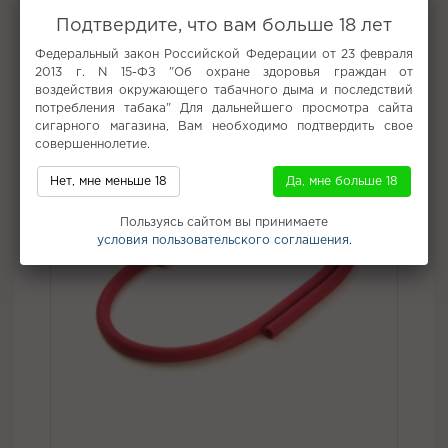
Вкус:
Лайм
Подтвердите, что вам больше 18 лет
Все вкусы табака для кальяна Brume
Федеральный закон Российской Федерации от 23 февраля
2013 г. N 15-ФЗ "Об охране здоровья граждан от
Не забудьте купить
воздействия окружающего табачного дыма и последствий
потребления табака" Для дальнейшего просмотра сайта
сигарного магазина, Вам необходимо подтвердить свое
совершеннолетие.
Нет, мне меньше 18
Да, мне больше 18
Пользуясь сайтом вы принимаете
условия пользовательского соглашения.