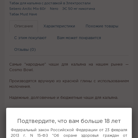
Табак для кальяна с доставкой в Электростали
Sebero Arctic Mix 60г
Nero
ЭС 50 мг никотина
Табак Must Have
Описание
Характеристики
Похожие товары
С этим покупают
Вам может понравится
Отзывы (0)
Самые "народные" чаши для кальяна на нашем рынке —
Cosmo Bowl.
Производятся вручную из красной глины с использованием
молочения.
Надежные, долговечные и бюджетные чаши для кальяна.
Не забудьте купить
Подтвердите, что вам больше 18 лет
Федеральный закон Российской Федерации от 23 февраля
2013 г. N 15-ФЗ "Об охране здоровья граждан от