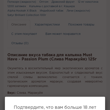
Попкорн (жидкости)
Оптом
Драконий фрукт
12 мг никотина
1200 затяжек
Кальяны с доставкой в г. Кашира
Alpha Hookah X Black
Индийский табак
Личи (жидкости)
Satyr Brilliant Collection 100г
Описание
Характеристики
Похожие товары
С этим покупают
Вам может понравится
Отзывы (0)
Описание вкуса табака для кальяна Must
Have - Passion Plum (Слива Маракуйя) 125г
Окунитесь в восхитительный мир экзотических ароматов с
этим изысканным вкусом. Бархатистый и сладковатый вкус
спелой сливы великолепно сочетается с тонким,
тропическим ароматом маракуи, создавая невероятно
гармоничную композицию.
Вкус:
Слива, Маракуйя
Все вкусы табака для кальяна Must Have
Подтвердите, что вам больше 18 лет