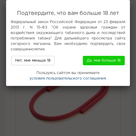
кальянным курением.
Вкус:
Ежевика
Подтвердите, что вам больше 18 лет
Все вкусы табака для кальяна Must Have
Федеральный закон Российской Федерации от 23 февраля
2013 г. N 15-ФЗ "Об охране здоровья граждан от
воздействия окружающего табачного дыма и последствий
Не забудьте купить
потребления табака" Для дальнейшего просмотра сайта
сигарного магазина, Вам необходимо подтвердить свое
совершеннолетие.
Нет, мне меньше 18
Да, мне больше 18
Пользуясь сайтом вы принимаете
условия пользовательского соглашения.