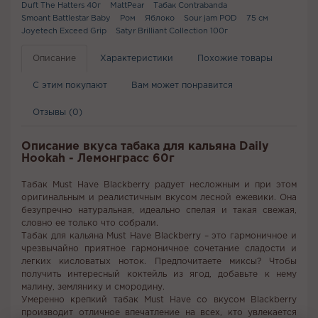
Duft The Hatters 40г
MattPear
Табак Contrabanda
Smoant Battlestar Baby
Ром
Яблоко
Sour jam POD
75 см
Joyetech Exceed Grip
Satyr Brilliant Collection 100г
Описание
Характеристики
Похожие товары
С этим покупают
Вам может понравится
Отзывы (0)
Описание вкуса табака для кальяна Daily
Hookah - Лемонграсс 60г
Табак Must Have Blackberry радует несложным и при этом
оригинальным и реалистичным вкусом лесной ежевики. Она
безупречно натуральная, идеально спелая и такая свежая,
словно ее только что собрали.
Табак для кальяна Must Have Blackberry – это гармоничное и
чрезвычайно приятное гармоничное сочетание сладости и
легких кисловатых ноток. Предпочитаете миксы? Чтобы
получить интересный коктейль из ягод, добавьте к нему
малину, землянику и смородину.
Умеренно крепкий табак Must Have со вкусом Blackberry
производит отличное впечатление на всех, кто увлекается