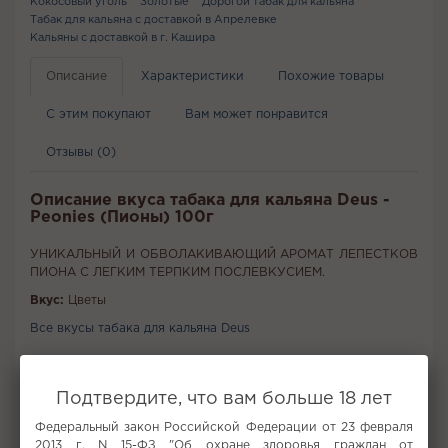
Кокосовый уголь
Золотые
Дорогой табак для кальяна
Табак для кальяна с доставкой в Апрелевке
Кальяны с доставкой в г. Кашира
Описание
Характеристики
Похожие товары
С этим покупают
Вам может понравится
Отзывы (0)
Описание вкуса табака для кальяна Deus -
Peonies (Пионы) 100г
УНИКАЛЬНЫЙ И ОБВОЛАКИВАЮЩИЙ АРОМАТ ЛЕПЕСТКОВ
ПИОНА С ЛЕГКИМ ТЕРПКИМ ПОСЛЕВКУСИЕМ.
Вкус:
Цветы
Все вкусы табака для кальяна Deus
Не забудьте купить
Подтвердите, что вам больше 18 лет
Федеральный закон Российской Федерации от 23 февраля
2013 г. N 15-ФЗ "Об охране здоровья граждан от