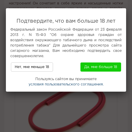
настроения! Он сочетает в себе яркие и насыщенные нотки
экзотических фруктов, таких как ананас, манго и папайя,
создавая ощущение прохлады и радости, как будто вы
наслаждаетесь любимым напитком на солнечном пляже.
Подтвердите, что вам больше 18 лет
Вкус:
Ягоды, Ваниль
Федеральный закон Российской Федерации от 23 февраля
2013 г. N 15-ФЗ "Об охране здоровья граждан от
Все вкусы табака для кальяна Deus
воздействия окружающего табачного дыма и последствий
потребления табака" Для дальнейшего просмотра сайта
Не забудьте купить
сигарного магазина, Вам необходимо подтвердить свое
совершеннолетие.
Нет, мне меньше 18
Да, мне больше 18
Пользуясь сайтом вы принимаете
условия пользовательского соглашения.