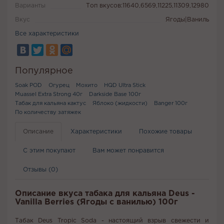
Варианты
Топ вкусов:11640,6569,11225,11309,12980
Вкус
Ягоды|Ваниль
Все характеристики
Популярное
Soak POD
Огурец
Мохито
HQD Ultra Stick
Muassel Extra Strong 40г
Darkside Base 100г
Табак для кальяна кактус
Яблоко (жидкости)
Banger 100г
По количеству затяжек
Описание
Характеристики
Похожие товары
С этим покупают
Вам может понравится
Отзывы (0)
Описание вкуса табака для кальяна Deus -
Vanilla Berries (Ягоды с ванилью) 100г
Табак Deus Tropic Soda - настоящий взрыв свежести и