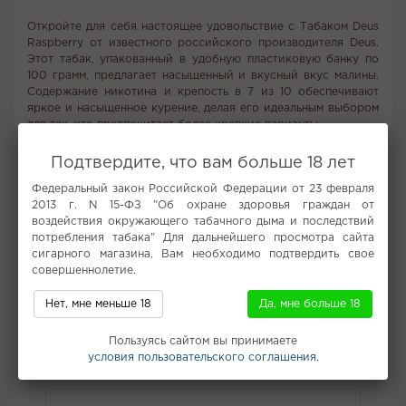
Откройте для себя настоящее удовольствие с Табаком Deus
Raspberry от известного российского производителя Deus.
Этот табак, упакованный в удобную пластиковую банку по
100 грамм, предлагает насыщенный и вкусный вкус малины.
Содержание никотина и крепость в 7 из 10 обеспечивают
яркое и насыщенное курение, делая его идеальным выбором
для тех, кто предпочитает более крепкие варианты.
Состав табака включает карамельную патоку, растительный
Подтвердите, что вам больше 18 лет
глицерин и натуральные ароматизаторы, что гарантирует
Федеральный закон Российской Федерации от 23 февраля
отличное качество и чистоту вкуса. Приобрести Табак Deus
2013 г. N 15-ФЗ "Об охране здоровья граждан от
Raspberry можно в интернет-магазине Кальян Центр по
воздействия окружающего табачного дыма и последствий
привлекательной цене. Не упустите возможность насладиться
потребления табака" Для дальнейшего просмотра сайта
качественным курением с быстрой доставкой прямо к вашей
сигарного магазина, Вам необходимо подтвердить свое
двери.
совершеннолетие.
Вкус:
Малина
Нет, мне меньше 18
Да, мне больше 18
Все вкусы табака для кальяна Deus
Пользуясь сайтом вы принимаете
Не забудьте купить
условия пользовательского соглашения.