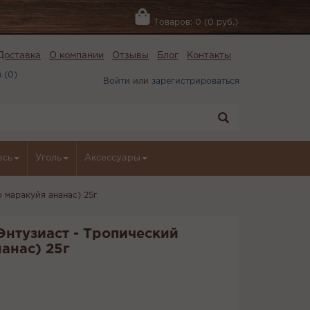
Товаров: 0 (0 руб.)
Доставка
О компании
Отзывы
Блог
Контакты
 (
0
)
Войти
или
зарегистрироваться
есь
Уголь
Аксессуары
о маракуйя ананас) 25г
Энтузиаст - Тропический
анас) 25г