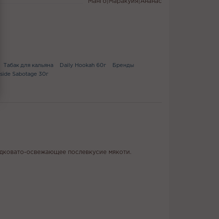
Манго|Маракуйя|Ананас
Табак для кальяна
Daily Hookah 60г
Бренды
side Sabotage 30г
адковато-освежающее послевкусие мякоти.