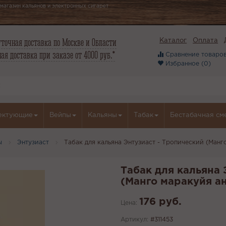
магазин кальянов и электронных сигарет
точная доставка по Москве и Области
Каталог
Оплата
ая доставка при заказе от 4000 руб.*
Сравнение товаров
Избранное (
0
)
ектующие
Вейпы
Кальяны
Табак
Бестабачная см
ы
Энтузиаст
Табак для кальяна Энтузиаст - Тропический (Манг
Табак для кальяна 
(Манго маракуйя ан
176 руб.
Цена:
Артикул:
#311453