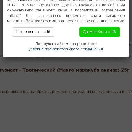
Вкус
2013 г. N 15-ФЗ "Об охране здоровья граждан от воздействия
Все характеристики
окружающего табачного дыма и последствий потребления
табака" Для дальнейшего просмотра сайта сигарного
магазина, Вам необходимо подтвердить свое совершеннолетие.
Популярное
Нет, мне меньше 18
Да, мне больше 18
Премиум
Starline 25г
Dogma 80г
Пользуясь сайтом вы принимаете
Union Hookah
Перец
URBN
Dark
условия пользовательского соглашения.
вары
С этим покупают
Вам может понравится
Отзывы (0)
тузиаст - Тропический (Манго маракуйя ананас) 25г
й горчинкой цедры. Ярко-выраженный натуральный вкус цитруса и сл