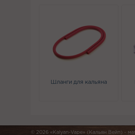
Шланги для кальяна
© 2026 «Kalyan-Vape» (Кальян Вейп) -
ма