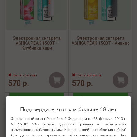
Электронная сигарета
Электронная сигарета
ASHKA PEAK 1500Т -
ASHKA PEAK 1500Т - Ананас
Клубника киви
Нет в наличии
Нет в наличии
570 р.
570 р.
Бесплатная доставка
Бесплатная доставка
Подтвердите, что вам больше 18 лет
Федеральный закон Российской Федерации от 23 февраля 2013 г.
N 15-ФЗ "Об охране здоровья граждан от воздействия
окружающего табачного дыма и последствий потребления табака"
Для дальнейшего просмотра сайта сигарного магазина, Вам