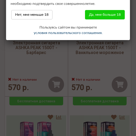
необходимо подтвердить свое совершеннолетие.
Нет, мне меньше 18
Да, мне больше 18
Пользуясь сайтом вы принимаете
условия пользовательского соглашения.
Электронная сигарета
Электронная сигарета
ASHKA PEAK 1500Т -
ASHKA PEAK 1500Т -
Барбарис
Ванильное мороженое
Нет в наличии
Нет в наличии
570 р.
570 р.
Бесплатная доставка
Бесплатная доставка