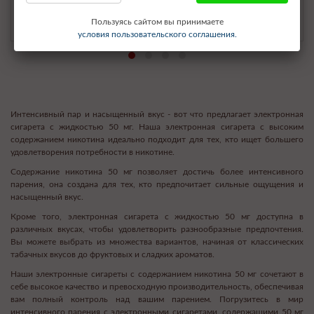
✓ В наличии
✓ В наличии
1265 р.
292 р.
Пользуясь сайтом вы принимаете
условия пользовательского соглашения.
Интенсивный пар и насыщенный вкус - вот что предлагает электронная
сигарета с жидкостью 50 мг. Наша электронная сигарета с высоким
содержанием никотина идеально подходит для тех, кто ищет большего
удовлетворения потребности в никотине.
Содержание никотина 50 мг позволяет достичь более интенсивного
парения, она создана для тех, кто предпочитает сильные ощущения и
насыщенный вкус.
Кроме того, электронная сигарета с жидкостью 50 мг доступна в
различных вкусах, чтобы удовлетворить разнообразные предпочтения.
Вы можете выбрать из множества вариантов, начиная от классических
табачных вкусов до фруктовых и сладких ароматов.
Наши электронные сигареты с содержанием никотина 50 мг сочетают в
себе высокое качество и превосходную производительность, обеспечивая
вам полный контроль над вашим парением. Погрузитесь в мир
интенсивного парения с электронными сигаретами, содержащими 50 мг