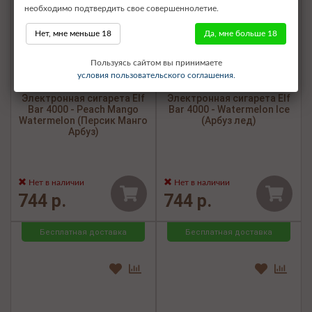
необходимо подтвердить свое совершеннолетие.
Нет, мне меньше 18
Да, мне больше 18
Пользуясь сайтом вы принимаете
условия пользовательского соглашения.
Электронная сигарета Elf
Электронная сигарета Elf
Bar 4000 - Peach Mango
Bar 4000 - Watermelon Ice
Watermelon (Персик Манго
(Арбуз лед)
Арбуз)
Нет в наличии
Нет в наличии
744 р.
744 р.
Бесплатная доставка
Бесплатная доставка