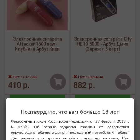
Электронная сигарета
Электронная сигарета City
Attacker 1600 new -
HERO 5000 - Арбуз Дыня
Клубника Арбуз Киви
(Заряж + 5 карт)
Нет в наличии
Нет в наличии
410 р.
882 р.
Бесплатная доставка
Бесплатная доставка
Подтвердите, что вам больше 18 лет
Федеральный закон Российской Федерации от 23 февраля 2013 г.
N 15-ФЗ "Об охране здоровья граждан от воздействия
окружающего табачного дыма и последствий потребления табака"
Для дальнейшего просмотра сайта сигарного магазина, Вам