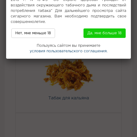
НАХОДИЛИСЬ.
воздействия окружающего табачного дыма и последствий
потребления табака" Для дальнейшего просмотра сайта
Вкус:
Клубника, Ежевика, Голубика
сигарного магазина, Вам необходимо подтвердить свое
Все вкусы табака для кальяна Burn
совершеннолетие.
Нет, мне меньше 18
Да, мне больше 18
Не забудьте купить
Пользуясь сайтом вы принимаете
условия пользовательского соглашения.
Табак для кальяна