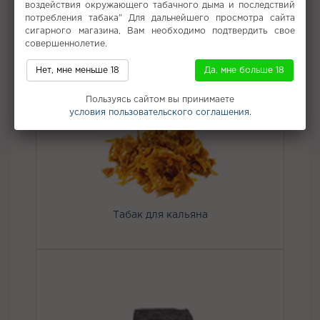
воздействия окружающего табачного дыма и последствий
Вкус:
Лимон, Лайм
потребления табака" Для дальнейшего просмотра сайта
сигарного магазина, Вам необходимо подтвердить свое
Все вкусы табака для кальяна Endorphin
совершеннолетие.
Нет, мне меньше 18
Да, мне больше 18
Не забудьте купить
Пользуясь сайтом вы принимаете
условия пользовательского соглашения.
Табак для кальяна