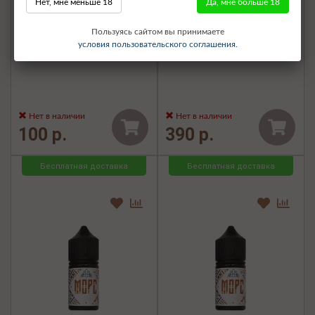
Нет, мне меньше 18
Да, мне больше 18
Жидкость МОРС S-2
Жидкость МОРС S-2
Пользуясь сайтом вы принимаете
Жимолость облепиха 30 мл
Клубника гранат 30 мл 20
условия пользовательского соглашения.
20 мг
мгд
Нет в наличии
Нет в наличии
100 р.
390 р.
Бесплатная доставка
Бесплатная доставка