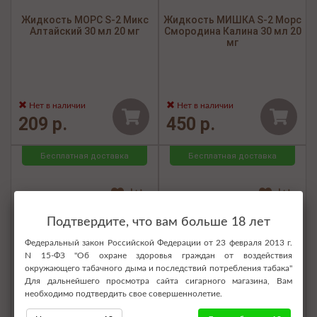
Жидкость МОРС S-2 Микс
Жидкость МИШКА S-2 Морс
Алтайский 30 мл 20 мг
Смородина Калина 30 мл 20
мг
Нет в наличии
Нет в наличии
209 р.
450 р.
Бесплатная доставка
Бесплатная доставка
Подтвердите, что вам больше 18 лет
Федеральный закон Российской Федерации от 23 февраля 2013 г.
N 15-ФЗ "Об охране здоровья граждан от воздействия
окружающего табачного дыма и последствий потребления табака"
Для дальнейшего просмотра сайта сигарного магазина, Вам
необходимо подтвердить свое совершеннолетие.