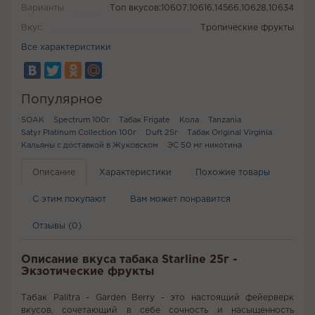
Варианты
Топ вкусов:10607,10616,14566,10628,10634
Вкус
Тропические фрукты
Все характеристики
Популярное
SOAK
Spectrum 100г
Табак Frigate
Кола
Tanzania
Satyr Platinum Collection 100г
Duft 25г
Табак Original Virginia
Кальяны с доставкой в Жуковском
ЭС 50 мг никотина
Описание
Характеристики
Похожие товары
С этим покупают
Вам может понравится
Отзывы (0)
Описание вкуса табака Starline 25г -
Экзотические фрукты
Табак Palitra - Garden Berry - это настоящий фейерверк
вкусов, сочетающий в себе сочность и насыщенность