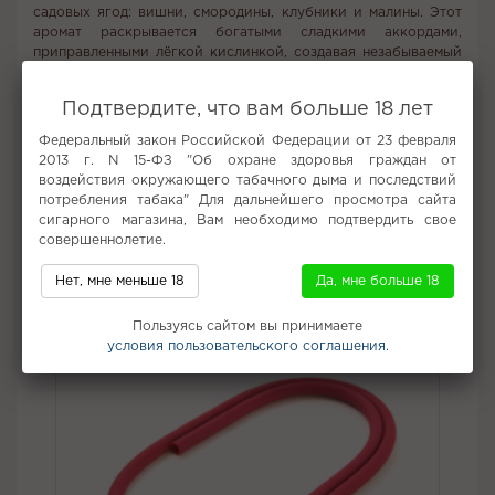
садовых ягод: вишни, смородины, клубники и малины. Этот
аромат раскрывается богатыми сладкими аккордами,
приправленными лёгкой кислинкой, создавая незабываемый
вкусовой опыт. Он идеально подходит для самостоятельного
курения, но также великолепно вписывается в десертные
Подтвердите, что вам больше 18 лет
миксы, придавая кальянной смеси утонченное, сахарное
послевкусие, которое надолго останется в вашей памяти.
Федеральный закон Российской Федерации от 23 февраля
2013 г. N 15-ФЗ "Об охране здоровья граждан от
Вкус:
Тропические фрукты
воздействия окружающего табачного дыма и последствий
Все вкусы табака для кальяна Starline
потребления табака" Для дальнейшего просмотра сайта
сигарного магазина, Вам необходимо подтвердить свое
совершеннолетие.
Не забудьте купить
Нет, мне меньше 18
Да, мне больше 18
Пользуясь сайтом вы принимаете
условия пользовательского соглашения.