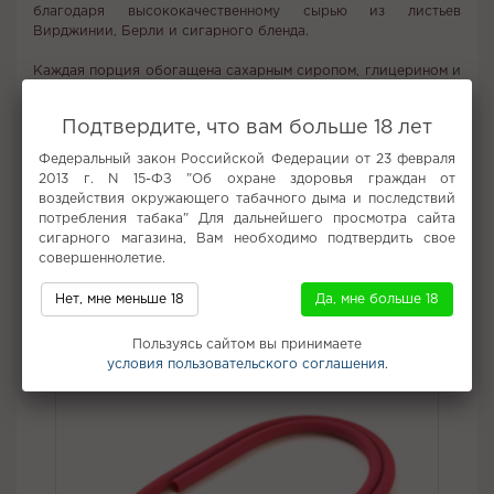
благодаря высококачественному сырью из листьев
Вирджинии, Берли и сигарного бленда.
Каждая порция обогащена сахарным сиропом, глицерином и
ароматизаторами, что делает курение максимально приятным
и ароматным. Приобрести табак Хулиган HARD можно в
Подтвердите, что вам больше 18 лет
интернет-магазине Кальян Центр по привлекательной цене с
возможностью быстрой доставки прямо к вашей двери.
Федеральный закон Российской Федерации от 23 февраля
Наслаждайтесь качественным курением с каждой затяжкой!
2013 г. N 15-ФЗ "Об охране здоровья граждан от
воздействия окружающего табачного дыма и последствий
Вкус:
Клубника, Травы
потребления табака" Для дальнейшего просмотра сайта
Все вкусы табака для кальяна Хулиган
сигарного магазина, Вам необходимо подтвердить свое
совершеннолетие.
Не забудьте купить
Нет, мне меньше 18
Да, мне больше 18
Пользуясь сайтом вы принимаете
условия пользовательского соглашения.