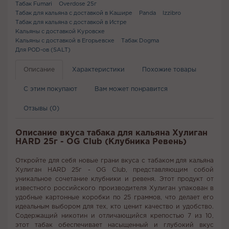
Табак Fumari
Overdose 25г
Табак для кальяна с доставкой в Кашире
Panda
Izzibro
Табак для кальяна с доставкой в Истре
Кальяны с доставкой Куровске
Кальяны с доставкой в Егорьевске
Табак Dogma
Для POD-ов (SALT)
Описание
Характеристики
Похожие товары
С этим покупают
Вам может понравится
Отзывы (0)
Описание вкуса табака для кальяна Хулиган
HARD 25г - OG Club (Клубника Ревень)
Откройте для себя новые грани вкуса с табаком для кальяна
Хулиган HARD 25г - OG Club, представляющим собой
уникальное сочетание клубники и ревеня. Этот продукт от
известного российского производителя Хулиган упакован в
удобные картонные коробки по 25 граммов, что делает его
идеальным выбором для тех, кто ценит качество и удобство.
Содержащий никотин и отличающийся крепостью 7 из 10,
этот табак обеспечивает насыщенный и глубокий вкус