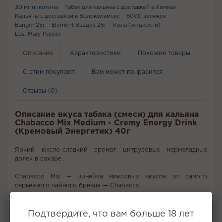
30 мг никотина
Табак для кальяна с доставкой в Химках
Кальяны с доставкой в Волоколамске
6000 затяжек
Banger 25г
Element Воздух 25г
Кола (жидкости)
Lost Mary Psyper
Описание
Характеристики
Похожие товары
С этим покупают
Вам может понравится
Отзывы (0)
Описание вкуса табака (смеси) для кальяна
Chabacco Mix Medium - Cremy Energy Drink
(Кремовый Энергетик) 40г
Яркий кисло-сладкий аромат цитрусовых мармеладных
долек в сахаре.
Chabacco Mix — линейка миксовых вкусов от самого
серьезного чайного бренда — Chabacco.
Готовые миксы для случая, когда не хочется заморачиваться
и выдумывать что бы смешать. Сочетание на любой вкус уже
Подтвердите, что вам больше 18 лет
готово к использованию.